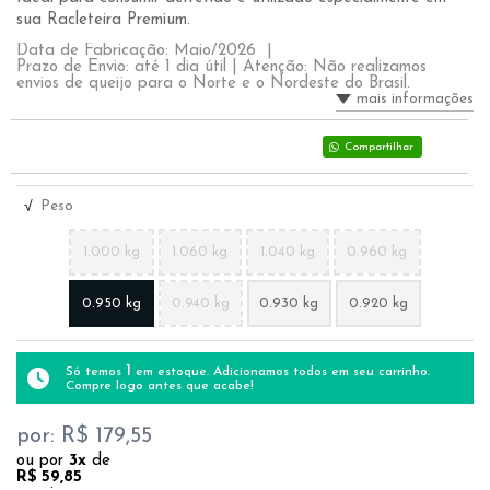
sua Racleteira Premium.
Data de Fabricação: Maio/2026 |
Prazo de Envio: até 1 dia útil | Atenção: Não realizamos
envios de queijo para o Norte e o Nordeste do Brasil.
mais informações
Compartilhar
Peso
√
1.000 kg
1.060 kg
1.040 kg
0.960 kg
0.950 kg
0.940 kg
0.930 kg
0.920 kg
1
Só temos
em estoque. Adicionamos todos em seu carrinho.
Compre logo antes que acabe!
por: R$
179,55
ou por
3x
de
R$
59,85