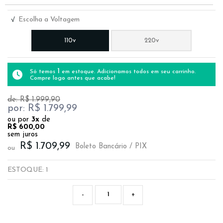
Escolha a Voltagem
√
110v
220v
1
Só temos
em estoque. Adicionamos todos em seu carrinho.
Compre logo antes que acabe!
de: R$
1.999,90
por: R$
1.799,99
ou por
3x
de
R$
600,00
sem juros
R$ 1.709,99
Boleto Bancário / PIX
ou
ESTOQUE:
1
-
+